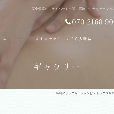
完全個室のプライベート空間 | 高崎でリラクゼーシ
070-2168-90
ーム
まずコチラ！！くじら広報🐳
ギャラリー
高崎のリラクゼーションはデトックスサ