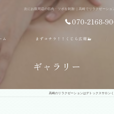
次にお腹周辺の筋肉・ツボを刺激! | 高崎でリラクゼーシ
070-2168-90
ーム
まずコチラ！！くじら広報🐳
ギャラリー
高崎のリラクゼーションはデトックスサロンく